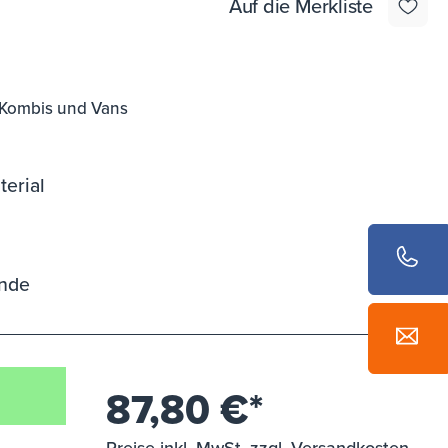
Auf die Merkliste
 Kombis und Vans
erial
ände
87,80 €*