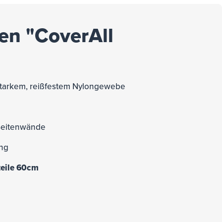
en "CoverAll
 starkem, reißfestem Nylongewebe
 Seitenwände
ung
teile 60cm