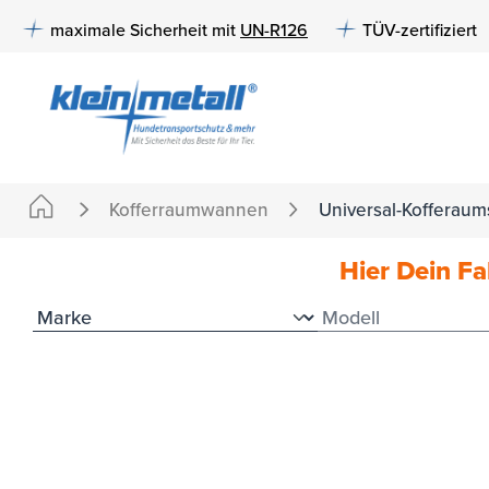
e springen
Zur Hauptnavigation springen
maximale Sicherheit mit
UN-R126
TÜV-zertifiziert
Kofferraumwannen
Universal-Kofferaum
Hier Dein F