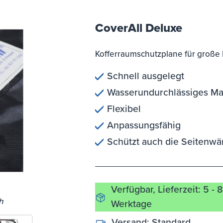
CoverAll Deluxe
Kofferraumschutzplane für große
Schnell ausgelegt
Wasserundurchlässiges Mat
Flexibel
Anpassungsfähig
Schützt auch die Seitenw
Verfügbar, Lieferzeit: 5 - 8
h
Werktage
Versand:
Standard