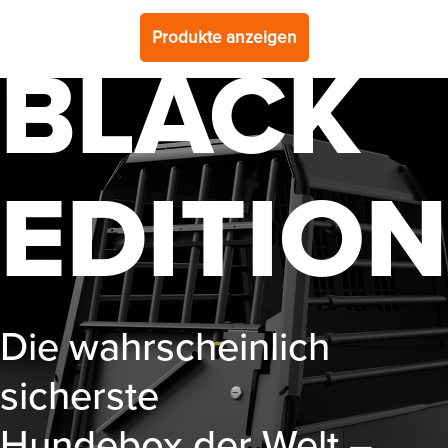
VarioCage
Produkte anzeigen
BLACK
NER
EDITION
UM
EI
EI
Die wahrscheinlich
sicherste
Hundebox der Welt –