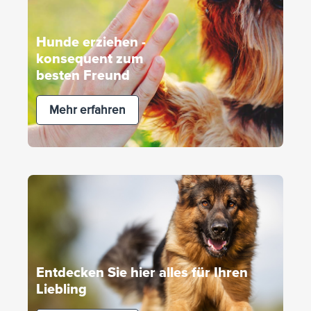
Hunde erziehen -
konsequent zum
besten Freund
Mehr erfahren
Entdecken Sie hier alles für Ihren
Liebling