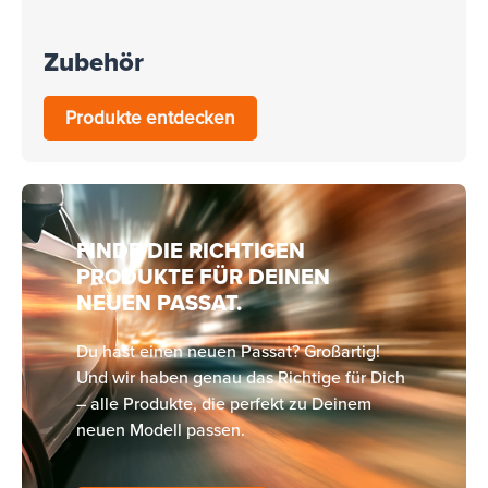
Zubehör
Produkte entdecken
FINDE DIE RICHTIGEN
PRODUKTE FÜR DEINEN
NEUEN PASSAT.
Du hast einen neuen Passat? Großartig!
Und wir haben genau das Richtige für Dich
– alle Produkte, die perfekt zu Deinem
neuen Modell passen.