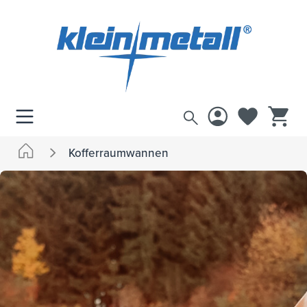
inhalt springen
Kofferraumwannen