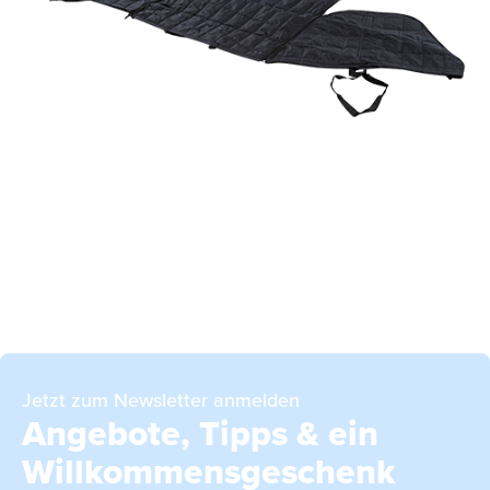
Starliner
-Stoßstangenschutz
Schondecke
Hundekissen
Jetzt zum Newsletter anmelden
Angebote, Tipps & ein
Willkommensgeschenk