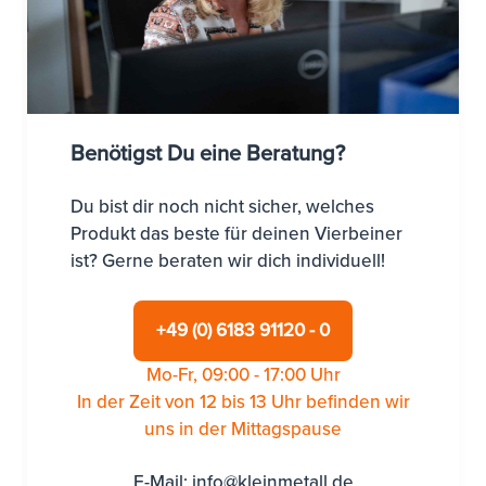
Benötigst Du eine Beratung?
Du bist dir noch nicht sicher, welches
Produkt das beste für deinen Vierbeiner
ist? Gerne beraten wir dich individuell!
+49 (0) 6183 91120 - 0
Mo-Fr, 09:00 - 17:00 Uhr
In der Zeit von 12 bis 13 Uhr befinden wir
uns in der Mittagspause
E-Mail:
info@kleinmetall.de