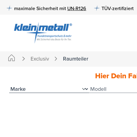
e springen
Zur Hauptnavigation springen
maximale Sicherheit mit
UN-R126
TÜV-zertifiziert
Exclusiv
Raumteiler
Hier Dein F