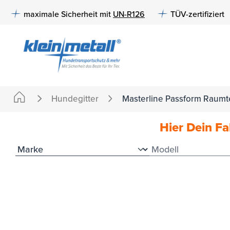
e springen
Zur Hauptnavigation springen
maximale Sicherheit mit
UN-R126
TÜV-zertifiziert
Hundegitter
Masterline Passform Raumte
Hier Dein F