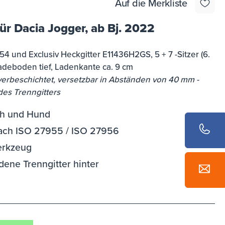
Auf die Merkliste
5 von 5 Sternen
ür Dacia Jogger, ab Bj. 2022
4 und Exclusiv Heckgitter E11436H2GS, 5 + 7 -Sitzer (6.
Ladeboden tief, Ladenkante ca. 9 cm
erbeschichtet, versetzbar in Abständen von 40 mm -
es Trenngitters
ch und Hund
 nach ISO 27955 / ISO 27956
erkzeug
ene Trenngitter hinter