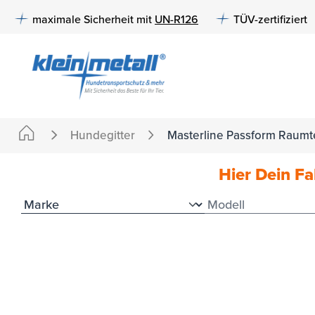
e springen
Zur Hauptnavigation springen
maximale Sicherheit mit
UN-R126
TÜV-zertifiziert
Hundegitter
Masterline Passform Raumte
Hier Dein F