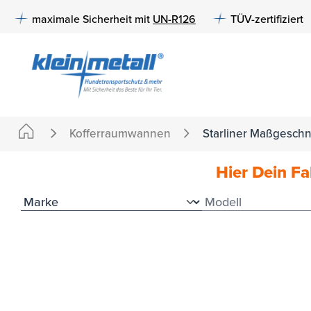
e springen
Zur Hauptnavigation springen
maximale Sicherheit mit
UN-R126
TÜV-zertifiziert
Kofferraumwannen
Starliner Maßgesch
Hier Dein F