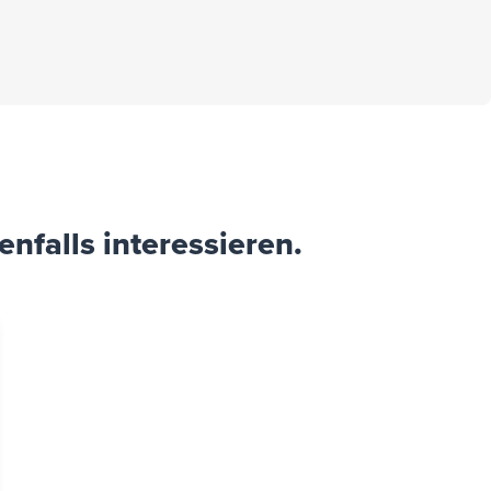
ge-Boxen mit Deformationszone,
urten und automatischem Türstopper
se Ihres Hundes und wir empfehlen
nfalls interessieren.
cm Gewicht 30,5 kg
es unter Umständen zu
, jedoch unaufgebaut per Spedition