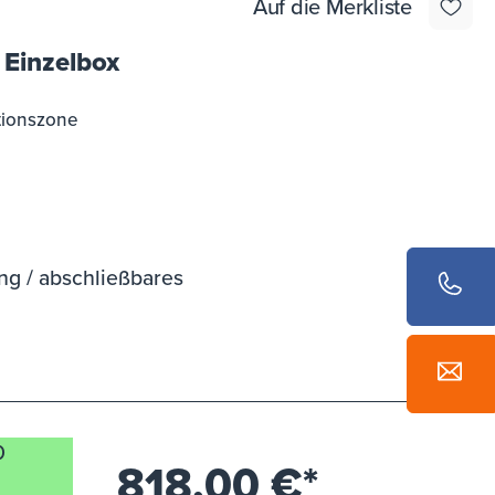
Auf die Merkliste
 Einzelbox
tionszone
ng / abschließbares
0
818,00 €*