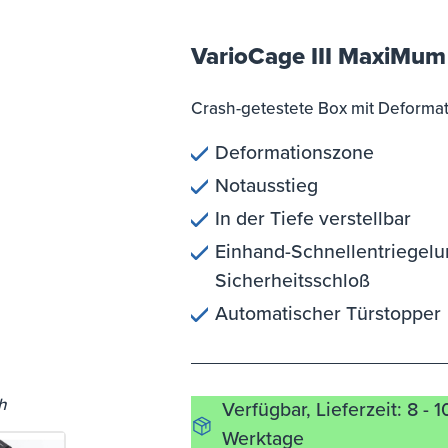
VarioCage III MaxiMum
Crash-getestete Box mit Deforma
Deformationszone
Notausstieg
In der Tiefe verstellbar
Einhand-Schnellentriegelu
Sicherheitsschloß
Automatischer Türstopper
h
Verfügbar, Lieferzeit: 8 - 1
Werktage