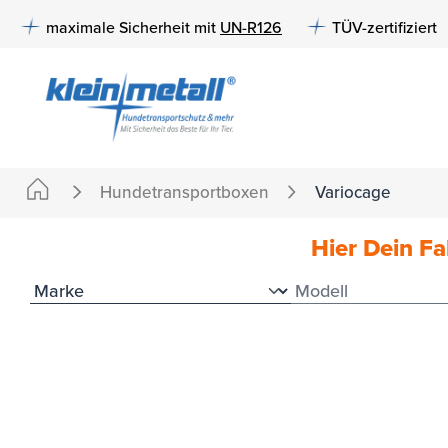
e springen
Zur Hauptnavigation springen
maximale Sicherheit mit
UN-R126
TÜV-zertifiziert
Hundetransportboxen
Variocage
Hier Dein F