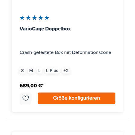
Durchschnittliche Bewertung von 5 von 5 Sternen
VarioCage Doppelbox
Crash-getestete Box mit Deformationszone
S
M
L
L Plus
+
2
689,00 €*
Größe konfigurieren