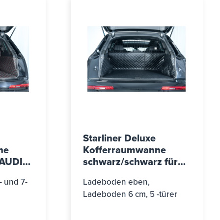
Starliner Deluxe
ne
Kofferraumwanne
 AUDI
schwarz/schwarz für
2015 -
AUDI A3 Sportback
 und 7-
Ladeboden eben,
t, ab
(Typ GY), ab Bj. 2020
Ladeboden 6 cm, 5 -türer