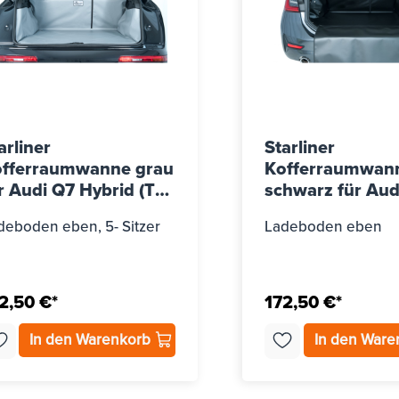
arliner
Starliner
fferraumwanne grau
Kofferraumwan
r Audi Q7 Hybrid (Typ
schwarz für Audi
), ab Bj. 2015
2010 - 2018
deboden eben, 5- Sitzer
Ladeboden eben
2,50 €*
172,50 €*
In den Warenkorb
In den War