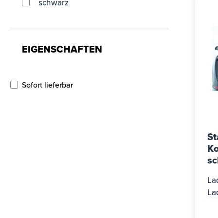
schwarz
EIGENSCHAFTEN
Sofort lieferbar
St
K
sc
A6
La
2
La