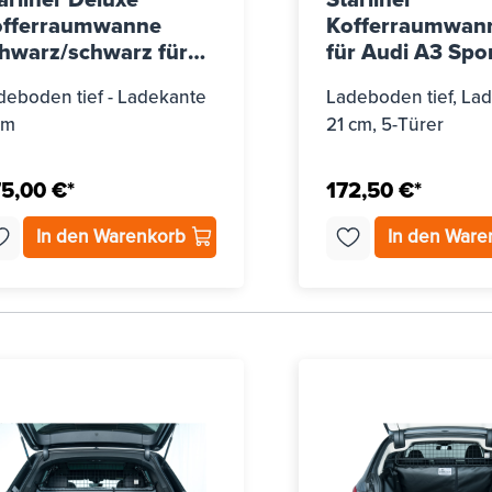
arliner Deluxe
Starliner
offerraumwanne
Kofferraumwan
hwarz/schwarz für
für Audi A3 Spo
di Q5 und Hybrid
(Typ 8PA), Bj. 2
deboden tief - Ladekante
Ladeboden tief, La
yp GU (FY), ab Bj.
2012
cm
21 cm, 5-Türer
025
5,00 €*
172,50 €*
In den Warenkorb
In den War