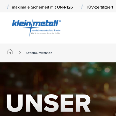
e springen
Zur Hauptnavigation springen
maximale Sicherheit mit
UN-R126
TÜV-zertifiziert
Kofferraumwannen
UNSER