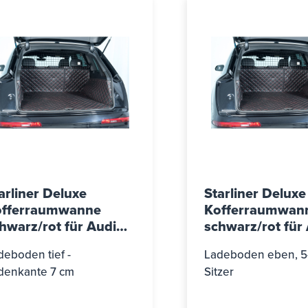
arliner Deluxe
Starliner Deluxe
offerraumwanne
Kofferraumwan
hwarz/rot für Audi
schwarz/rot für
 Avant (C9), ab Bj.
Q7 (4M), ab Bj. 
deboden tief -
Ladeboden eben, 5-
025
2019 und Facelif
denkante 7 cm
Sitzer
Bj. 2019