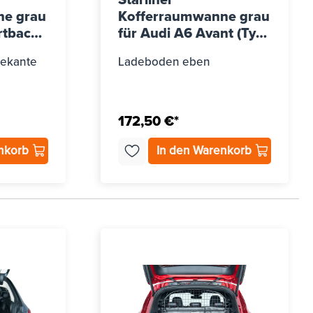
Starliner
ne grau
Kofferraumwanne grau
rtback
für Audi A6 Avant (Typ
004-
C7/4G), Bj. 2011 - 2018
dekante
Ladeboden eben
172,50 €*
enkorb
In den Warenkorb