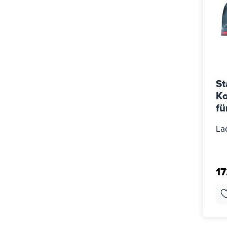
St
Ko
fü
4M
La
17