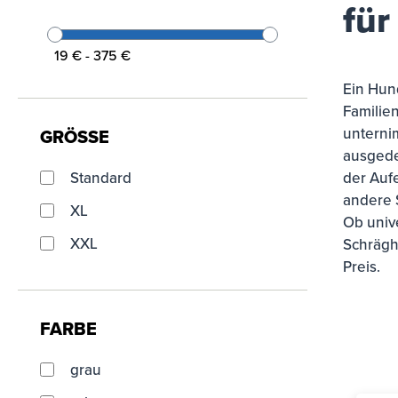
für
19
€
-
375
€
Ein Hund
Familie
unterni
GRÖSSE
ausgede
Standard
der Aufe
andere 
XL
Ob univ
XXL
Schrägh
Preis.
FARBE
grau