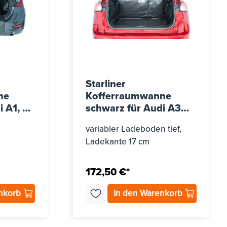
Starliner
ne
Kofferraumwanne
 A1, Bj.
schwarz für Audi A3
Sportback (Typ 8Y) und
variabler Ladeboden tief,
Hybrid, ab Bj. 2024
Ladekante 17 cm
172,50 €*
enkorb
In den Warenkorb